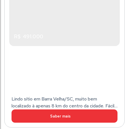
Privativo:
3
Dormitório(s)
2
Banheiro(s)
1
Sala(s)
122m²
Total:
Útil:
1
Suíte(s)
2
Vaga(s)
312m²
122m²
R$
491.000
Lindo sítio em Barra Velha/SC, muito bem
localizado à apenas 8 km do centro da cidade. Fácil
acesso, sendo apenas 3,3 km de estrada de chão,
toda a estrada contem iluminação pública. Área de:
31 x 190 total de 5.898,77m². Sítio cercado e com