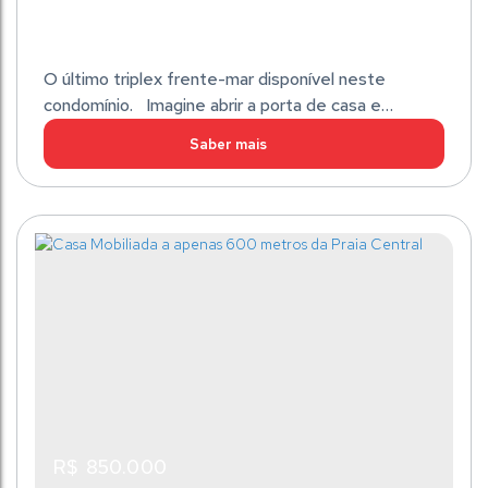
O último triplex frente-mar disponível neste
condomínio. Imagine abrir a porta de casa e
caminhar poucos passos até sentir a areia sob os
pés. Sem atravessar ruas, sem trânsito, sem
pressa. Apenas você, o mar e o privilégio de morar
Triplex Frente Mar em Cond Fechado
em um dos endereços mais exclusivos da Praia do
Tabuleiro. Uma oportunidade rara para quem
Itajuba
,
Barra Velha
,
Santa Catarina
,
Brasil
valoriza localização, privacidade e qualidade de...
Privativo:
4
Dormitório(s)
5
Banheiro(s)
1
Sala(s)
130m²
4
Suíte(s)
1
Vaga(s)
R$
850.000