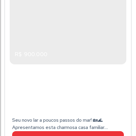
segurança, incluindo...
Terreno:
Fundos:
Frente:
Lado Direito:
200m²
10m
10m
20m
Lado Esquerdo:
20m
R$
900.000
Seu novo lar a poucos passos do mar! 🏡🌊
Apresentamos esta charmosa casa familiar
localizada no bairro São Cristóvão, em Barra