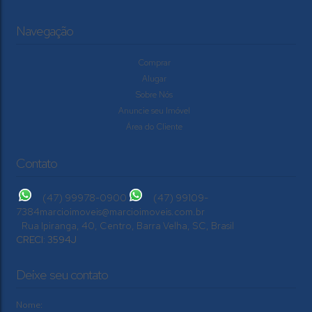
Navegação
Comprar
Alugar
Sobre Nós
Anuncie seu Imóvel
Área do Cliente
Contato
(47) 99978-0900
(47) 99109-
7384
marcioimoveis@marcioimoveis.com.br
Rua Ipiranga
,
40
,
Centro
,
Barra Velha
,
SC
,
Brasil
CRECI: 3594J
Deixe seu contato
Nome: