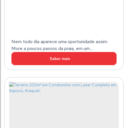
Nem todo dia aparece uma oportunidade assim.
More a poucos passos da praia, em um
apartamento que une conforto, localização e um
excelente custo-benefício. São 67,88 m², com 1
suíte + 1 dormitório, living integrado, garagem
Quadra do mar por R$ 607 mil
individual. Tudo isso a 130 metros da praia, em uma
das regiões que mais cresce em Barra Velha. E o
Itajuba
,
Barra Velha
,
Santa Catarina
,
Brasil
melhor: por apenas R$ 527 mil. Um valor
extremamente...
Total:
2
Dormitório(s)
2
Banheiro(s)
1
Suíte(s)
68m²
1
Vaga(s)
130m
Distância do Mar