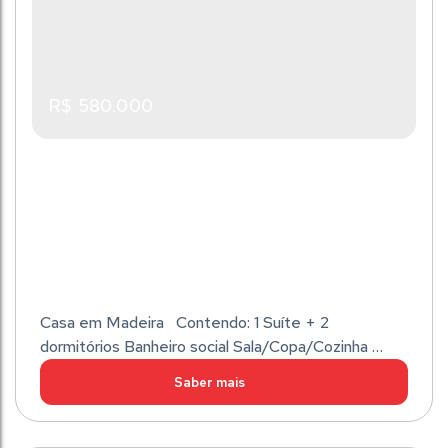
Total:
1
Suíte(s)
2
Vaga(s)
230m²
R$
580.000
Casa em Madeira Contendo: 1 Suíte + 2
dormitórios Banheiro social Sala/Copa/Cozinha
Lavandeira Dispensa Garagem para 2 automóveis
Área de festas com churrasqueira Área da casa:
116,00m² Área do Terreno: 258,00m². Agende já
Casa - Centro - Barra Velha - SC
uma visita com um de nosso corretores!