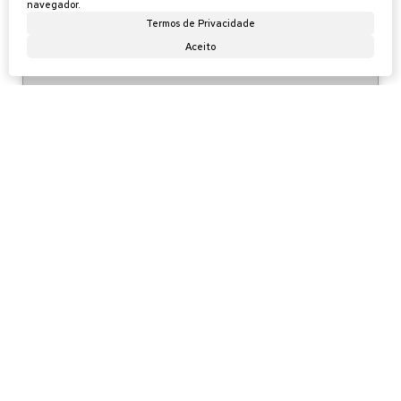
navegador.
197
Termos de Privacidade
Aceito
🏖️ LANÇAMENTO IMPERDÍVEL EM BARRA
VELHA – APARTAMENTOS DE FRENTE
PARA O MAR! 🏖️