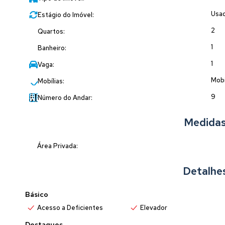
Usa
Estágio do Imóvel:
2
Quartos:
1
Banheiro:
1
Vaga:
Mobi
Mobílias:
9
Número do Andar:
Medidas
Área Privada:
Detalhe
Básico
Acesso a Deficientes
Elevador
Destaques