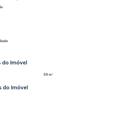
do
liado
 do Imóvel
59 m²
s do Imóvel