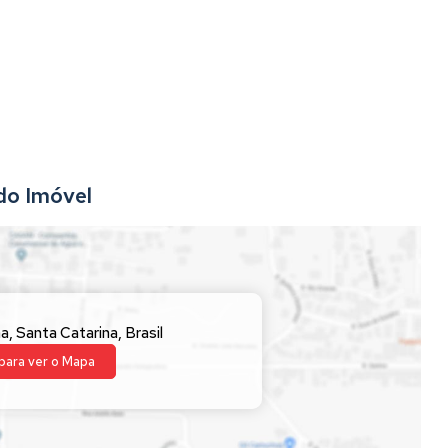
do Imóvel
ha
,
Santa Catarina
,
Brasil
para ver o
Mapa