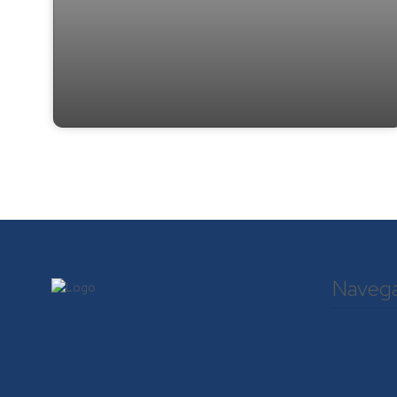
Apartamento a 50 m da Praia do Tabuleiro
Naveg