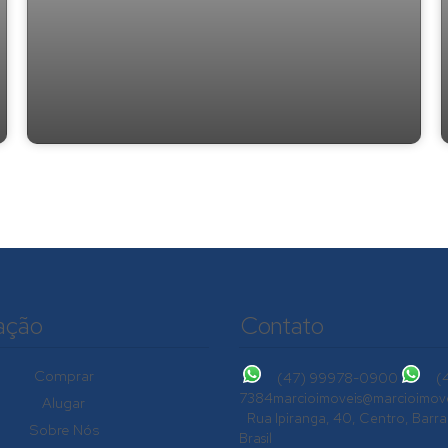
SEU LAR A APENAS 40M DO MAR
ação
Contato
Comprar
(47) 99978-0900
(
7384
marcioimoveis@marcioimove
Alugar
Rua Ipiranga
,
40
,
Centro
,
Barra
Sobre Nós
Brasil