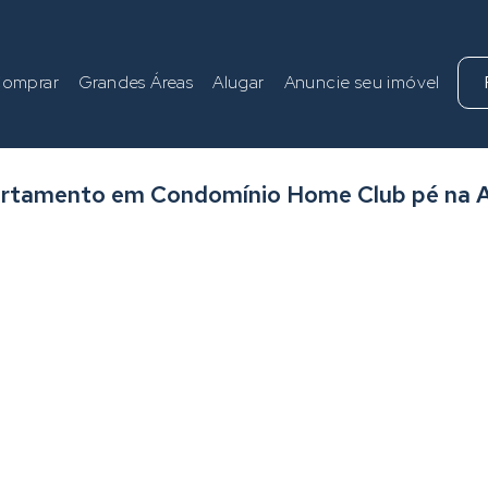
omprar
Grandes Áreas
Alugar
Anuncie seu imóvel
rtamento em Condomínio Home Club pé na A