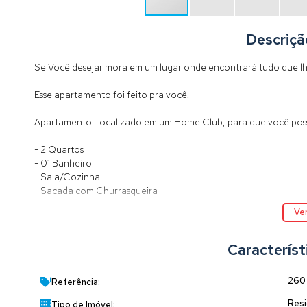
Descriçã
Se Você desejar mora em um lugar onde encontrará tudo que lhe
Esse apartamento foi feito pra você!
Apartamento Localizado em um Home Club, para que você possa 
- 2 Quartos
- 01 Banheiro
- Sala/Cozinha
- Sacada com Churrasqueira
- Mobiliado e decorado com Detalhes que fazem a Diferença
Ver
- Vista para Mar
- Pé na Areia
Característ
Agende já uma visita e venha conferir de perto.
26
Referência:
Resi
Tipo de Imóvel: