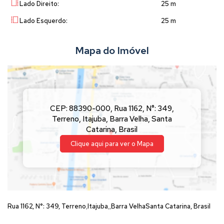
Lado Direito:
25 m
Lado Esquerdo:
25 m
Mapa do Imóvel
CEP: 88390-000
,
Rua 1162
,
N°:
349
,
Terreno
,
Itajuba
,
Barra Velha
,
Santa
Catarina
,
Brasil
Clique aqui para ver o
Mapa
Rua 1162
,
N°:
349
,
Terreno
Itajuba
Barra Velha
Santa Catarina, Brasil