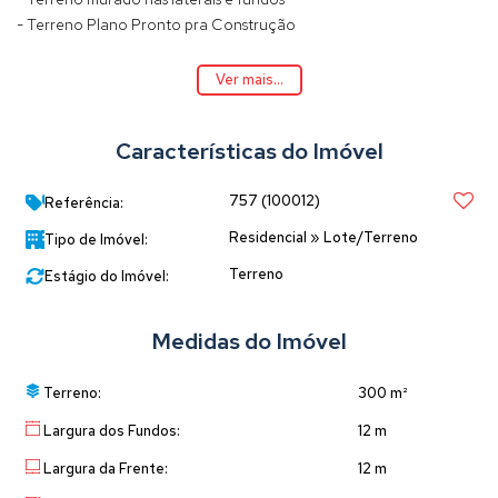
- Terreno Plano Pronto pra Construção
Medidas de 12 x 25 = 300,00m²
Ver mais...
Agende já uma visita ao Imóvel com um de nossos corretores!
Características do Imóvel
757
(100012)
Referência:
Residencial
»
Lote/Terreno
Tipo de Imóvel:
Terreno
Estágio do Imóvel:
Medidas do Imóvel
Terreno:
300 m²
Largura dos Fundos:
12 m
Largura da Frente:
12 m