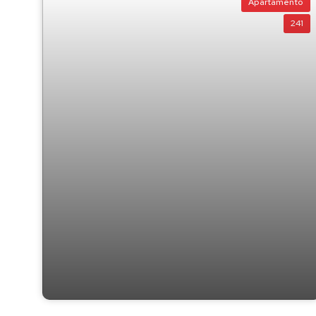
• 14km da BR 470
Apartamento
• 22km do Aeroporto de Navegantes
241
• 81km do Aeroporto de Joinville
• 130km do Aeroporto de Florianópolis
• 37km de Balneário Camboriú
• 190km de Curitiba
• 556km de Porto Alegre
R-3 Matrícula 55705 do Registro de Imóveis de Balneário Piçarr
BELLÍSSIMO APARTAMENTO FRENTE AO
MAR - BARRA VELHA - SC