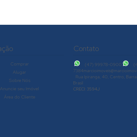
ação
Contato
Comprar
(47) 99978-0900
(
7384
marcioimoveis@marcioimove
Alugar
Rua Ipiranga
,
40
,
Centro
,
Barra
Sobre Nós
Brasil
Anuncie seu Imóvel
CRECI: 3594J
Centro, Balneário Piçarras, Santa Catarina, Brasil
Área do Cliente