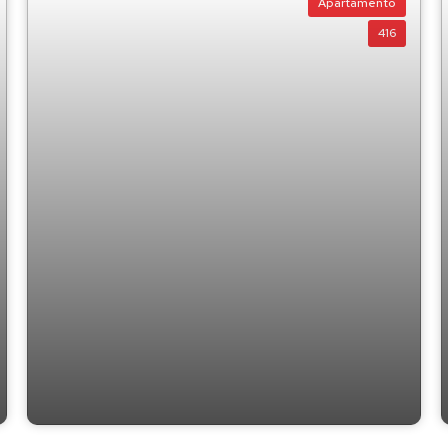
Apartamento
416
as
Apartamento com 2 quartos à Venda,
Centro - Balneário Piçarras