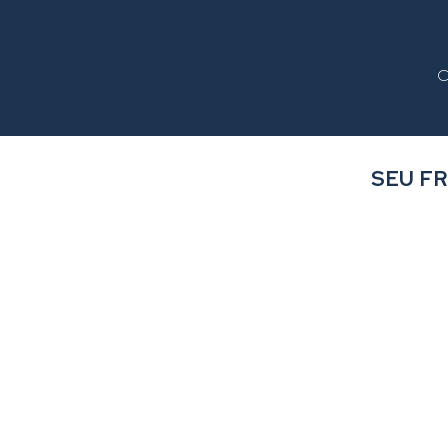
C
SEU F