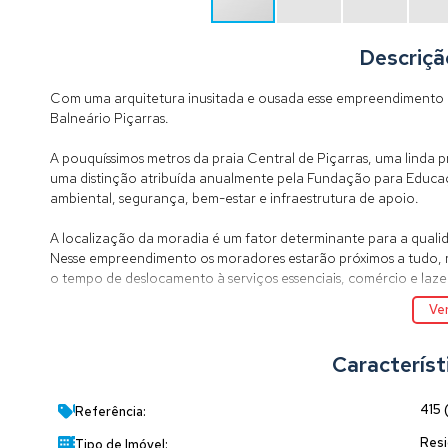
Descriçã
Com uma arquitetura inusitada e ousada esse empreendimento 
Balneário Piçarras.
A pouquíssimos metros da praia Central de Piçarras, uma linda pr
uma distinção atribuída anualmente pela Fundação para Educaç
ambiental, segurança, bem-estar e infraestrutura de apoio.
A localização da moradia é um fator determinante para a qualid
Nesse empreendimento os moradores estarão próximos a tudo,
o tempo de deslocamento à serviços essenciais, comércio e laze
Ver
O empreendimento conta com:
ÁREA DE LAZER
Característ
1. Piscina adulto
2. Semi-raia
415
Referência:
3. Prainha / Deck Molhado
4. Jacuzzi
Resi
Tipo de Imóvel: