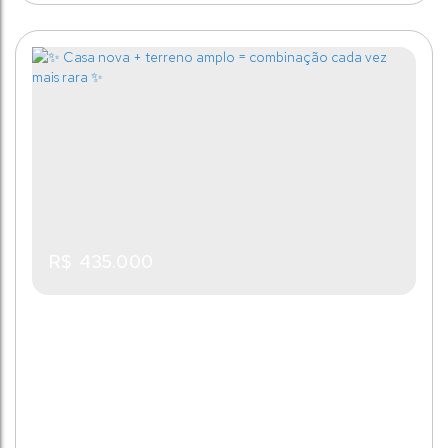
Área do Terreno de: 170,00m² Agende já uma visita
Casa - Condomínio Fechado
com um de nossos corretores!
CEP: 88390-000
,
Rua das Violetas
,
N°:
16
,
Quinta
dos Açorianos
,
Barra Velha
,
Santa Catarina
,
Brasil
2
Dormitório(s)
2
Banheiro(s)
1
Sala(s)
2
Vaga(s)
R$
435.000