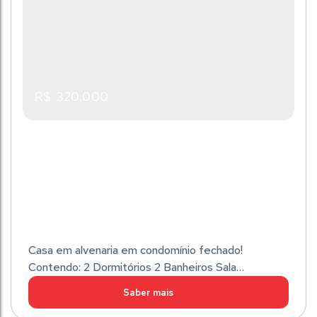
R$
320.000
Casa em alvenaria em condomínio fechado!
Contendo: 2 Dormitórios 2 Banheiros Sala
Copa/Cozinha Lavandeira Garagem com
Churrasqueira a Carvão Área Construída de: 91,00m²