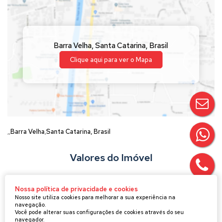
Barra Velha
,
Santa Catarina
,
Brasil
Clique aqui para ver o
Mapa
Barra Velha
Santa Catarina, Brasil
Valores do Imóvel
R$
435.000
Valor de Venda
Nossa política de privacidade e cookies
Aceita-se: Financiamento
Nosso site utiliza cookies para melhorar a sua experiência na
navegação.
Você pode alterar suas configurações de cookies através do seu
navegador.