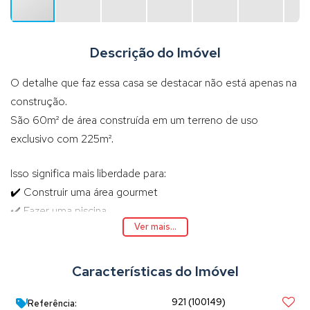
Descrição do Imóvel
O detalhe que faz essa casa se destacar não está apenas na
construção.
São 60m² de área construída em um terreno de uso
exclusivo com 225m².
Isso significa mais liberdade para:
✔️ Construir uma área gourmet
✔️ Fazer uma piscina
Ver mais...
✔️ Criar um lindo jardim
✔️ Ampliar o imóvel no futuro
Características do Imóvel
Uma casa moderna, com excelente aproveitamento de
terreno e um potencial que vai muito além do que as fotos
921
(100149)
Referência: