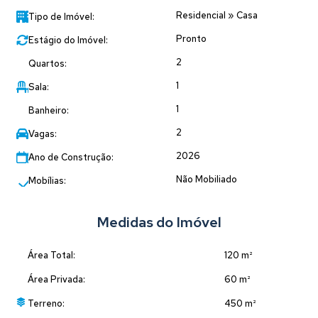
conseguem mostrar.
Residencial
»
Casa
Tipo de Imóvel:
📩 Solicite mais informações.
Pronto
Estágio do Imóvel:
2
Quartos:
1
Sala:
1
Banheiro:
2
Vagas:
2026
Ano de Construção:
Não Mobiliado
Mobílias:
Medidas do Imóvel
Área Total:
120 m²
Área Privada:
60 m²
Terreno:
450 m²