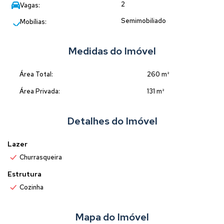
2
Vagas:
Área do Imóvel 131,83m²
Semimobiliado
Área do Terreno: 260,00m²
Mobílias:
Agende já uma visita com um de nosso corretores.
Medidas do Imóvel
Área Total:
260 m²
Área Privada:
131 m²
Detalhes do Imóvel
Lazer
Churrasqueira
Estrutura
Cozinha
Mapa do Imóvel