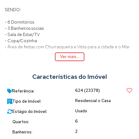
SENDO:
- 6 Dormitórios
- 3 Banheiros sociais
- Sala de Estar/TV
- Copa/Cozinha
- Área de festas com Churrasqueira e Vista para a cidade e o Mar
- Área de serviços
Ver mais...
- Garagem fechada para 1 automóvel e estacionamento para mais
2 automóveis
Características do Imóvel
A casa conta com:
- Grades em todas as janelas
624
(23378)
Referência:
- Terraço arborizado, com possibilidades de instalação de uma
Residencial
»
Casa
Tipo de Imóvel:
piscina móvel.
- Imóvel fica semi-mobiliado
Usado
Estágio do Imóvel:
- Ar condicionado nos dormitórios
6
Quartos:
- Imóvel 100% Averbado, pode receber um financiamento
2
Banheiros:
bancário.