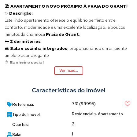
🏖️
APARTAMENTO NOVO PRÓXIMO À PRAIA DO GRANT!
✨
Descrição:
Este lindo apartamento oferece o equilíbrio perfeito entre
conforto, modernidade e uma excelente localização, a poucos
minutos da charmosa
Praia do Grant
.
🛏️
2 dormitórios
🛋️
Sala e cozinha integrados
, proporcionando um ambiente
amplo e aconchegante
🚿
Banheiro social
🔥
Sacada com churrasqueira
, ideal para seus momentos de
Ver mais...
lazer
🧺
Lavanderia
prática e bem posicionada
Características do Imóvel
✅ Acabamento de alto padrão, com porcelanato, pintura em tons
neutros, e ótima iluminação natural graças às amplas aberturas em
731
(99995)
vidro.
Referência:
🏝️ A localização é um grande diferencial, estando próximo da
Residencial
»
Apartamento
Tipo de Imóvel:
Praia do Grant
, um dos lugares mais procurados e valorizados da
2
Quartos:
região, perfeito para quem busca qualidade de vida e bem-estar.
📲
Agende sua visita e venha conhecer seu novo lar
1
Sala: