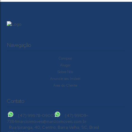
Navegação
Comprar
Alugar
Sobre Nós
Anuncie seu Imóvel
Área do Cliente
Contato
(47) 99978-0900
(47) 99109-
7384
marcioimoveis@marcioimoveis.com.br
Rua Ipiranga
,
40
,
Centro
,
Barra Velha
,
SC
,
Brasil