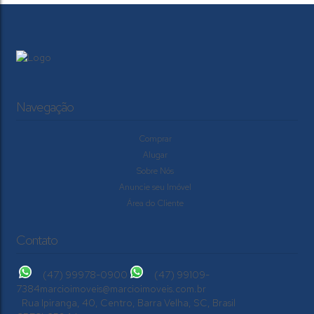
Navegação
Comprar
Alugar
Sobre Nós
Anuncie seu Imóvel
Área do Cliente
Contato
(47) 99978-0900
(47) 99109-
7384
marcioimoveis@marcioimoveis.com.br
Rua Ipiranga
,
40
,
Centro
,
Barra Velha
,
SC
,
Brasil