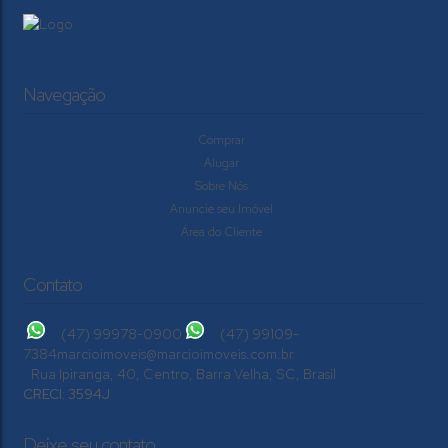
espaço. Na parte externa, oferece 1 vaga...
Total:
2
Dormitório(s)
1
Banheiro(s)
1
Sala(s)
46m²
Navegação
Útil:
Fundos:
Frente:
2
Vaga(s)
138m²
25m
12m
Comprar
Alugar
Sobre Nós
Anuncie seu Imóvel
Área do Cliente
Contato
(47) 99978-0900
(47) 99109-
7384
marcioimoveis@marcioimoveis.com.br
Rua Ipiranga
,
40
,
Centro
,
Barra Velha
,
SC
,
Brasil
CRECI: 3594J
Deixe seu contato